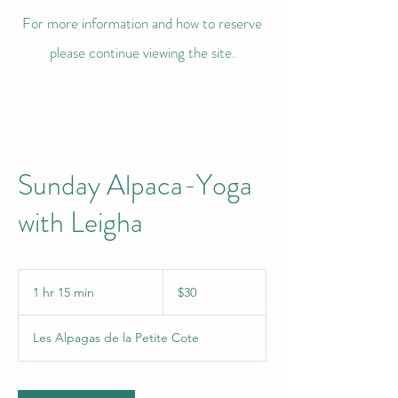
For more information and how to reserve
please continue viewing the site.
Sunday Alpaca-Yoga
with Leigha
30
Canadian
1 hr 15 min
1
$30
dollars
h
1
Les Alpagas de la Petite Cote
5
m
i
n