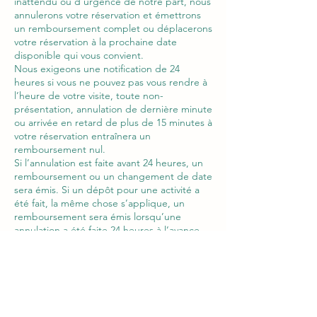
inattendu ou d’urgence de notre part, nous
annulerons votre réservation et émettrons
un remboursement complet ou déplacerons
votre réservation à la prochaine date
disponible qui vous convient.
Nous exigeons une notification de 24
heures si vous ne pouvez pas vous rendre à
l’heure de votre visite, toute non-
présentation, annulation de dernière minute
ou arrivée en retard de plus de 15 minutes à
votre réservation entraînera un
remboursement nul.
Si l’annulation est faite avant 24 heures, un
remboursement ou un changement de date
sera émis. Si un dépôt pour une activité a
été fait, la même chose s’applique, un
remboursement sera émis lorsqu’une
annulation a été faite 24 heures à l’avance
ou si nous devons annuler en raison de la
météo, un remboursement ne sera PAS
accordé si une non-présentation ou une
annulation de dernière minute.
Pour annuler une réservation, veuillez nous
appeler/texte ou envoyez-nous un courriel.